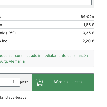
a
86-006
to
1,85 €
nia (19%)
0,35 €
 incl.
2,20 €
uede ser suministrado inmediatamente del almacén
burg, Alemania
pieza
 la lista de deseos