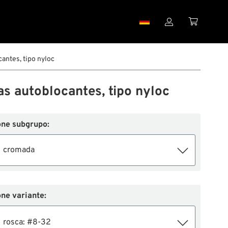


antes, tipo nyloc
as autoblocantes, tipo nyloc
one subgrupo:
cromada
ne variante:
rosca: #8-32