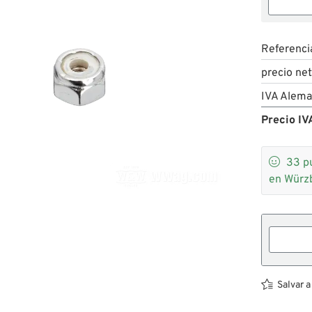
Referenci
precio ne
IVA Alema
Precio IVA

33
p
en Würz
Salvar a