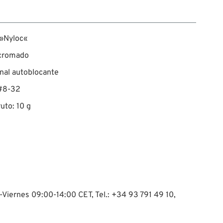
 »Nyloc«
 cromado
nal autoblocante
 #8-32
uto: 10 g
-Viernes 09:00-14:00 CET, Tel.: +34 93 791 49 10,