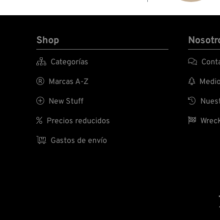
Shop
Nosotr

Categorías

Conta

Marcas A-Z

Medio 

New Stuff

Nuest

Precios reducidos

Wreck

Gastos de envío