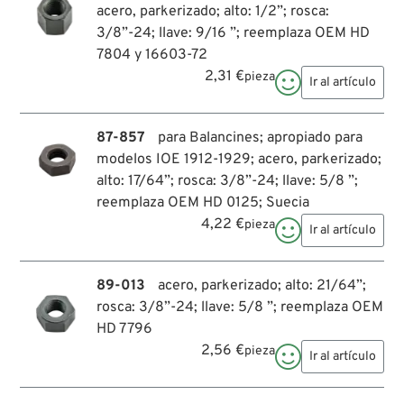
acero, parkerizado; alto: 1/2”; rosca:
3/8”-24; llave: 9/16 ”; reemplaza OEM HD
7804 y 16603-72
2,31 €
pieza

Ir al artículo
87-857
para Balancines; apropiado para
modelos IOE 1912-1929; acero, parkerizado;
alto: 17/64”; rosca: 3/8”-24; llave: 5/8 ”;
reemplaza OEM HD 0125; Suecia
4,22 €
pieza

Ir al artículo
89-013
acero, parkerizado; alto: 21/64”;
rosca: 3/8”-24; llave: 5/8 ”; reemplaza OEM
HD 7796
2,56 €
pieza

Ir al artículo