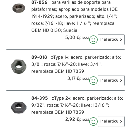
87-856
para Varillas de soporte para
plataformas; apropiado para modelos IOE
1914-1929; acero, parkerizado; alto: 1/4”;
rosca: 7/16”-18; llave: 11/16 ”; reemplaza
OEM HD 0130; Suecia
5,00 €
pieza

Ir al artículo
89-018
»Type 1«; acero, parkerizado; alto:
3/8”; rosca: 7/16”-20; llave: 3/4 ”;
reemplaza OEM HD 7859
3,17 €
pieza

Ir al artículo
84-395
»Type 2«; acero, parkerizado; alto:
9/32”; rosca: 7/16”-20; llave: 13/16 ”;
reemplaza OEM HD 7859
2,92 €
pieza

Ir al artículo