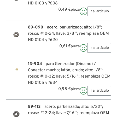
HD 0103 y 7608
0,49 €
pieza

Ir al artículo
89-090
acero, parkerizado; alto: 1/8”;
rosca: #10-24; llave: 3/8 ”; reemplaza OEM
HD 0104 y 7620
0,61 €
pieza

Ir al artículo
13-904
para Generador (Dinamo) /
Conector macho; latón, crudo; alto: 1/8”;
rosca: #10-32; llave: 5/16 ”; reemplaza OEM
HD 0105 y 7634
0,98 €
pieza

Ir al artículo
89-113
acero, parkerizado; alto: 5/32”;
rosca: #12-24; llave: 7/16 ”; reemplaza OEM