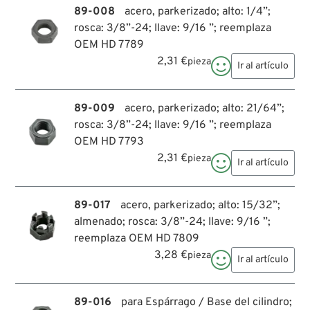
89-008
acero, parkerizado; alto: 1/4”;
rosca: 3/8”-24; llave: 9/16 ”; reemplaza
OEM HD 7789
2,31 €
pieza

Ir al artículo
89-009
acero, parkerizado; alto: 21/64”;
rosca: 3/8”-24; llave: 9/16 ”; reemplaza
OEM HD 7793
2,31 €
pieza

Ir al artículo
89-017
acero, parkerizado; alto: 15/32”;
almenado; rosca: 3/8”-24; llave: 9/16 ”;
reemplaza OEM HD 7809
3,28 €
pieza

Ir al artículo
89-016
para Espárrago / Base del cilindro;