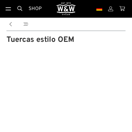
SHOP





Tuercas estilo OEM