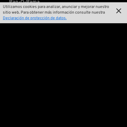
Pan-O-Rama
Utilizamos cookies para analizar, anunciar y mejorar nuestro

sitio web. Para obtener más información consulte nuestra

Presentaciones especiales de productos
Declaración de protección de datos.

Galería de motos

Eventos

Consejos técnicos
Cuestiones legales

Condiciones Generales de Venta

Declaración de protección de datos

Aviso legal