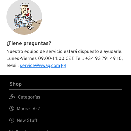
¿Tiene preguntas?
Nuestro equipo de servicio estará dispuesto a ayudarle:
Lunes-Viernes 09:00-14:00 CET, Tel.: +34 93 791 49 10,
eMail:
service@wwag.com
Shop

Categorías

Marcas A-Z

New Stuff