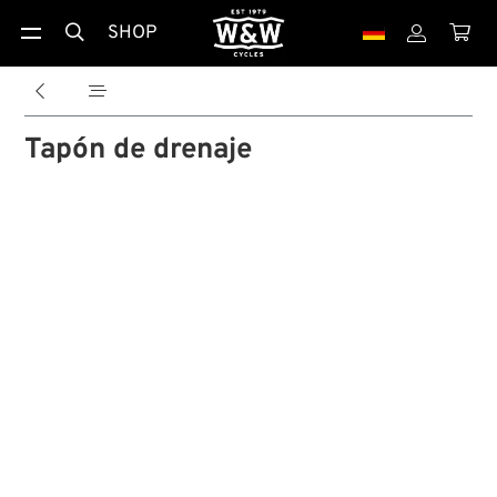
SHOP





Tapón de drenaje