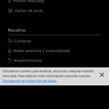

Precios reducidos

Gastos de envío
Nosotros

Contactar

Medio ambiente y sostenibilidad

Nuestra historia

Wrecking Crew
Utilizamos cookies para analizar, anunciar y mejorar nuestro

sitio web. Para obtener más información consulte nuestra
Declaración de protección de datos.
Pan-O-Rama

Presentaciones especiales de productos