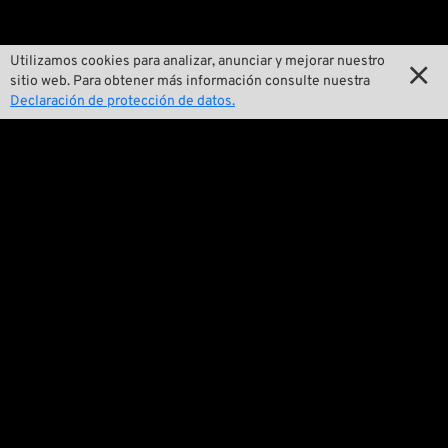
Pan-O-Rama
Utilizamos cookies para analizar, anunciar y mejorar nuestro

sitio web. Para obtener más información consulte nuestra

Presentaciones especiales de productos
Declaración de protección de datos.

Galería de motos

Eventos

Consejos técnicos
Cuestiones legales

Condiciones Generales de Venta

Declaración de protección de datos

Aviso legal