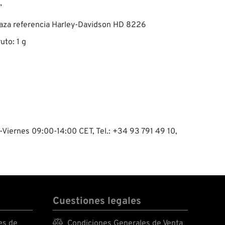
”
aza referencia Harley-Davidson HD 8226
uto: 1 g
-Viernes 09:00-14:00 CET, Tel.: +34 93 791 49 10,
Cuestiones legales
es de

Condiciones Generales de Venta