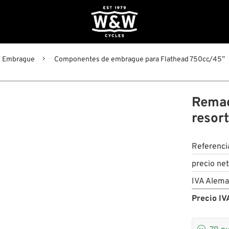
Embrague
Componentes de embrague para Flathead 750cc/45”
Remac
resor
Referenci
precio ne
IVA Alema
Precio IVA
