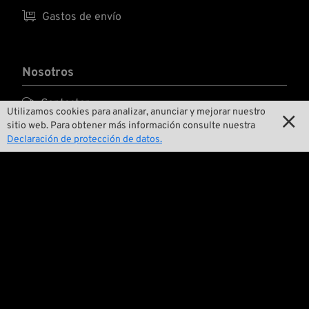

Gastos de envío
Nosotros

Contactar
Utilizamos cookies para analizar, anunciar y mejorar nuestro

sitio web. Para obtener más información consulte nuestra

Medio ambiente y sostenibilidad
Declaración de protección de datos.

Nuestra historia

Wrecking Crew
Pan-O-Rama

Presentaciones especiales de productos

Galería de motos