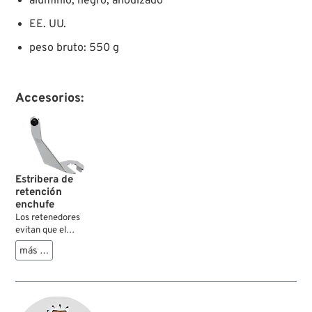
aluminio, negro, anodizado
EE. UU.
peso bruto: 550 g
Accesorios:
Estribera de
retención
enchufe
Los retenedores
evitan que el
enchufe del
más …
regulador salga
fácilmente de la
toma.