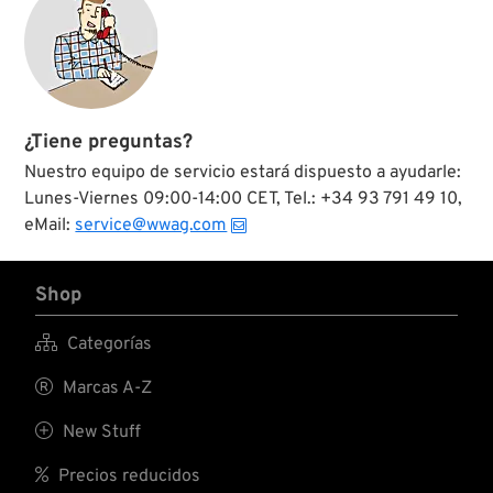
¿Tiene preguntas?
Nuestro equipo de servicio estará dispuesto a ayudarle:
Lunes-Viernes 09:00-14:00 CET, Tel.: +34 93 791 49 10,
eMail:
service@wwag.com
Shop

Categorías

Marcas A-Z

New Stuff

Precios reducidos