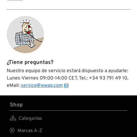
piñon primario en el
eje del cigüeñal.
¿Tiene preguntas?
Nuestro equipo de servicio estará dispuesto a ayudarle:
Lunes-Viernes 09:00-14:00 CET, Tel.: +34 93 791 49 10,
eMail:
service@wwag.com
Shop

Categorías

Marcas A-Z