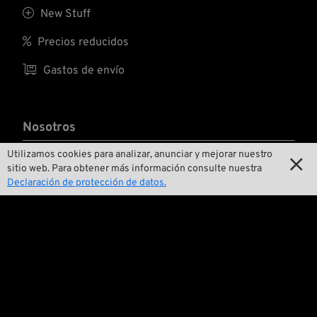

New Stuff

Precios reducidos

Gastos de envío
Nosotros
Utilizamos cookies para analizar, anunciar y mejorar nuestro

Contactar

sitio web. Para obtener más información consulte nuestra
Declaración de protección de datos.

Medio ambiente y sostenibilidad

Nuestra historia

Wrecking Crew
Pan-O-Rama