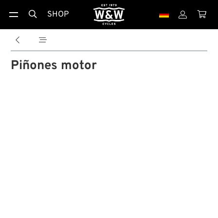
SHOP





Piñones motor