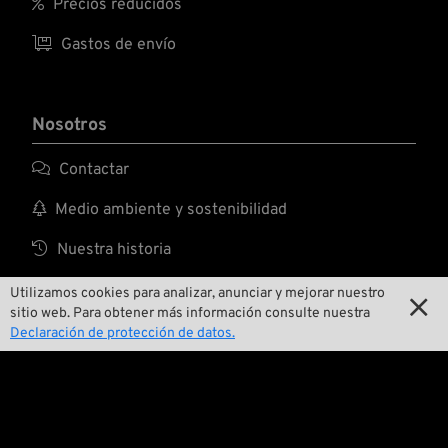

Precios reducidos

Gastos de envío
Nosotros

Contactar

Medio ambiente y sostenibilidad

Nuestra historia

Wrecking Crew
Utilizamos cookies para analizar, anunciar y mejorar nuestro

sitio web. Para obtener más información consulte nuestra
Declaración de protección de datos.
Pan-O-Rama

Presentaciones especiales de productos