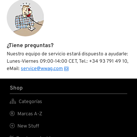
¿Tiene preguntas?
Nuestro equipo de servicio estará dispuesto a ayudarle:
Lunes-Viernes 09:00-14:00 CET, Tel.: +34 93 791 49 10,
eMail:
service@wwag.com
Shop

Categorías

Marcas A-Z

New Stuff