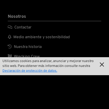
Nosotros

Contactar

Medio ambiente y sostenibilidad

Nuestra historia

Wrecking Crew
Utilizamos cookies para analizar, anunciar y mejorar nuestro

sitio web. Para obtener más información consulte nuestra
Declaración de protección de datos.
Pan-O-Rama

Presentaciones especiales de productos

Galería de motos

Eventos