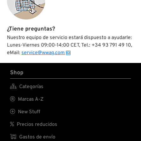
¿Tiene preguntas?
Nuestro equipo de servicio estará dispuesto a ayudarle:
Lunes-Viernes 09:00-14:00 CET, Tel.: +34 93 791 49 10,
eMail:
service@wwag.com
Shop

Categorías

Marcas A-Z

New Stuff

Precios reducidos

Gastos de envío