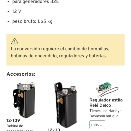
para generadores 32E
12 V
peso bruto: 1.65 kg
La conversión requiere el cambio de bombillas,
bobinas de encendido, reguladores y baterías.
Accesorios:
Regulador estilo
Relé Delco
Tienes una Harley-
Davidson antigua de
12-109
los años 40 o 50 que
más …
Bobina de
aún lleva un
12-113