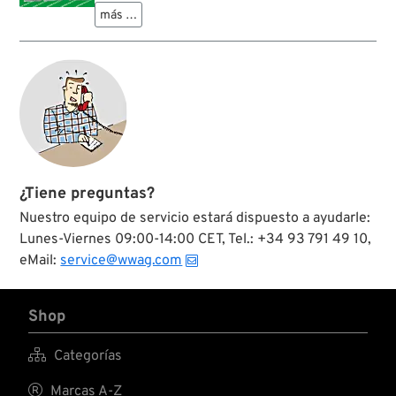
solamente los tornillos para la tapa del primario y
más …
la tapa de encendido. Nuestros kits son completos
y contienen también los tornillos con tipos de
rosca HD muy raros.
Cad kit contiene tornillos para la tapa del primario,
la tapa del árbol de levas, el generador de
corriente (o a partir del 85 filtro de aceite), para el
Sprocketcover, la caja de balancines, el Point
Cover y la guía de las levantaválvulas, como
también tornillos para el soporte superior del
motor.
¿Tiene preguntas?
Nuestro equipo de servicio estará dispuesto a ayudarle:
Lunes-Viernes 09:00-14:00 CET, Tel.: +34 93 791 49 10,
eMail:
service@wwag.com
Shop

Categorías

Marcas A-Z