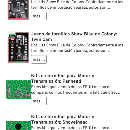
Los kits Show Bike de Colony. Contrariamente a los
de llenado de la transmisión, tornillos para el
tornillos de importación barata, éstos son
generador, tornillos de culata y arandelas.
elaborados de los mejores materiales con la
Todas las piezas cumplen o superan las
más …
precisión más alta. Reemplazan casi todo tornillo
especificaciones originales de Harley-Davidson.
original del motor y de la caja de cambios.
Ideal para reconstrucciones de motor,
restauraciones y sustitución de fijaciones
Juego de tornillos Show Bike de Colony:
desgastadas.
Twin Cam
Los kits Show Bike de Colony. Contrariamente a los
tornillos de importación barata, éstos son
elaborados de los mejores materiales con la
más …
precisión más alta. Reemplazan casi todo tornillo
original del motor y de la caja de cambios.
Kits de tornillos para Motor y
Transmissión: Panhead
Estos kits que vienen de los EEUU no son de
comparar con los frecuentes mini kits que ofrecen
solamente los tornillos para la tapa del primario y
más …
la tapa de encendido. Nuestros kits son completos
y contienen también los tornillos con tipos de
rosca HD muy raros.
Kits de tornillos para Motor y
Cada kit contiene tornillos para la tapa del árbol de
Transmissión: Shovelhead
levas, tornillos largos para la Pan Cover, pernos
Estos kits que vienen de los EEUU no son de