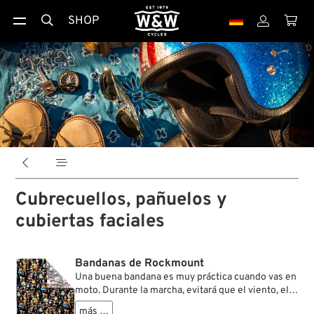
SHOP





Cubrecuellos, pañuelos y
cubiertas faciales
Bandanas de Rockmount
Una buena bandana es muy práctica cuando vas en
moto. Durante la marcha, evitará que el viento, el
frío y la humedad se te cuelen por el cuello, o que
más …