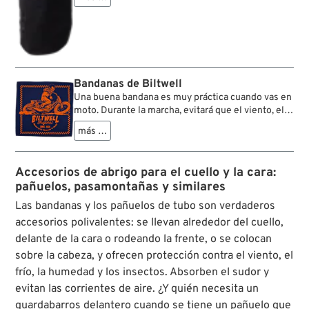
olor.
mucho más conveniente y de aplicación versátil: el
tubular Buff. Cuando sea necesario, te lo puedes
poner en segundos para proteger tu cuello y
cabeza de manera eficaz contra el viento, el frío y
la humedad.
Buff Windproof es una prenda ideal para
motociclistas porque su sección inferior incluye
Bandanas de Biltwell
una capa de material Gore Windstopper que ofrece
Una buena bandana es muy práctica cuando vas en
protección excelente contra el viento, la humedad
moto. Durante la marcha, evitará que el viento, el
y el frío gracias a la barrera aislante de aire
frío y la humedad se te cuelen por el cuello, o que
más …
caliente que se forma entre la piel y la prenda. Se
los bichos te golpeen la cara. Cuando te bajes de la
puede usar como bufanda para el cuello, máscaras,
moto, te protege del sol y el agua, o puedes
pasamontañas o gorra.
llevarlo en banda a la frente. Por supuesto,
Accesorios de abrigo para el cuello y la cara:
también puedes sonarte, limpiar el parabrisas,
pañuelos, pasamontañas y similares
reemplazar el guardabarros delantero, etc. En
realidad, un motero no puede vivir sin pañuelo.
Las bandanas y los pañuelos de tubo son verdaderos
Una selección de pañuelos bandana de Biltwell.
accesorios polivalentes: se llevan alrededor del cuello,
Con motivos característicos en el inconfundible
delante de la cara o rodeando la frente, o se colocan
estilo Biltwell, impresos por una cara sobre un
sobre la cabeza, y ofrecen protección contra el viento, el
resistente tejido de poliéster y algodón. Versátiles
y desde hace tiempo una parte esencial de la
frío, la humedad y los insectos. Absorben el sudor y
cultura motociclista.
evitan las corrientes de aire. ¿Y quién necesita un
guardabarros delantero cuando se tiene un pañuelo que