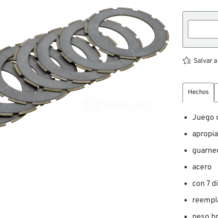
Salvar a
Hechos
Juego d
apropi
guarne
acero
con 7 d
reempl
peso br