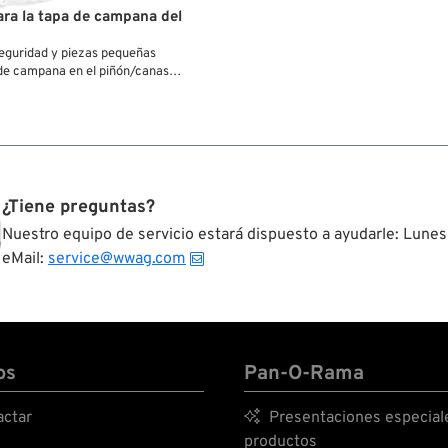
ara la tapa de campana del
 seguridad y piezas pequeñas
 de campana en el piñón/canasta
¿Tiene preguntas?
Nuestro equipo de servicio estará dispuesto a ayudarle: Lunes
eMail:
service@wwag.com
os
Pan-O-Rama
ctar

Presentaciones especial
productos