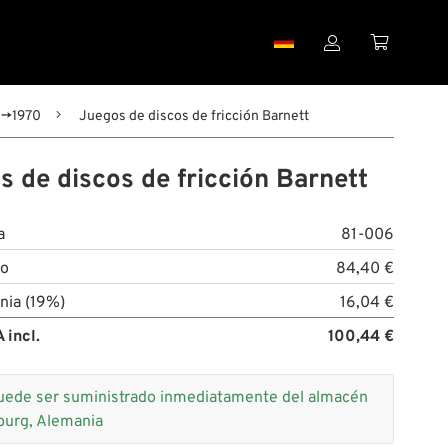


 →1970
Juegos de discos de fricción Barnett
s de discos de fricción Barnett
a
81-006
to
84,40 €
nia (19%)
16,04 €
 incl.
100,44 €
uede ser suministrado inmediatamente del almacén
burg, Alemania