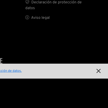

Declaración de protección de
datos

Aviso legal
E

ción de datos.