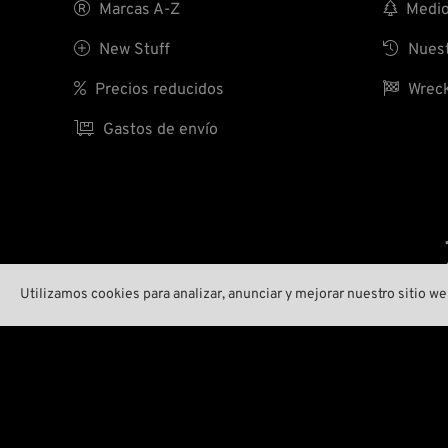

Marcas A-Z

Medio 

New Stuff

Nuest

Precios reducidos

Wreck

Gastos de envío
Utilizamos cookies para analizar, anunciar y mejorar nuestro sitio 
ID 286225