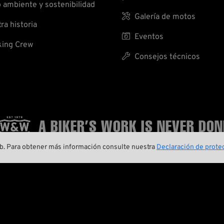
ambiente y sostenibilidad

Galería de motos
ra historia

Eventos
ing Crew

Consejos técnicos
A BIKER’S WORK
IS NEVER DON
web. Para obtener más información consulte nuestra
Declaración de protec


