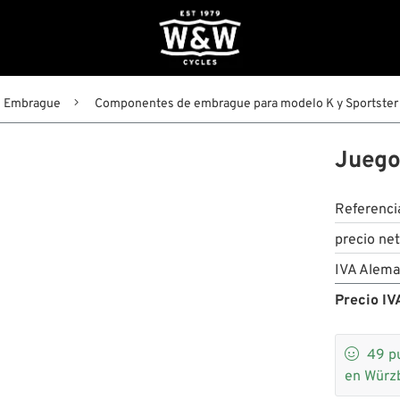
Embrague
Componentes de embrague para modelo K y Sportster
Juego
Referenci
precio ne
IVA Alema
Precio IVA

49
p
en Würz