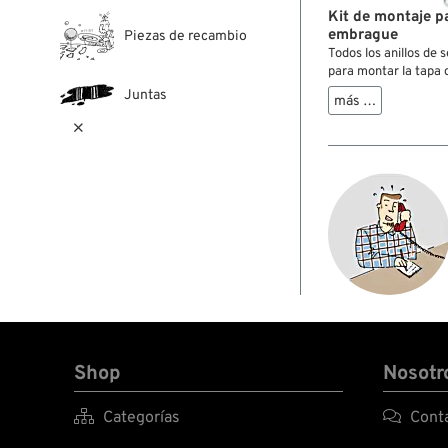
Kit de montaje p
embrague
Piezas de recambio
Todos los anillos de
para montar la tapa
del embrague.
Juntas
más …

Shop
Nosotr

Categorías

Conta