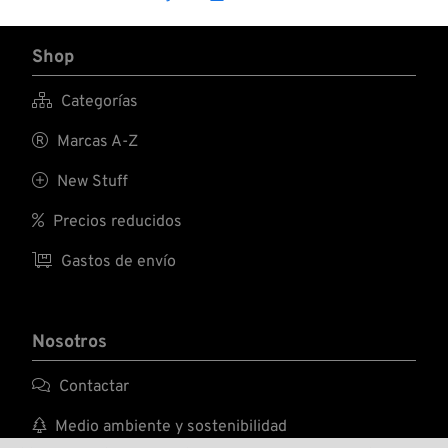
cuero o chaquetas
vaqueras, etc. El
montaje en
Shop
superficies duras,
como maletas de

Categorías
fibra de vidrio o
lentes de luces
traseras, requieren

Marcas A-Z
perforar un orificio
de 24 mm (15/16").

New Stuff

Precios reducidos

Gastos de envío
Nosotros

Contactar

Medio ambiente y sostenibilidad