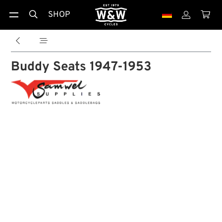
SHOP





Buddy Seats 1947-1953