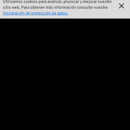
Utilizamos cookies para analizar, anunciar y mejorar nuestro


Nuestra historia
sitio web. Para obtener más información consulte nuestra
Declaración de protección de datos.

Wrecking Crew
Pan-O-Rama

Presentaciones especiales de productos

Galería de motos

Eventos

Consejos técnicos
Cuestiones legales

Condiciones Generales de Venta