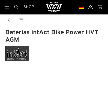
SHOP





Baterías intAct Bike Power HVT
AGM