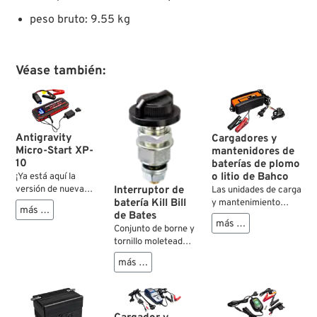
peso bruto: 9.55 kg
Véase también:
Antigravity
Cargadores y
Micro-Start XP-
mantenidores de
10
baterías de plomo
o litio de Bahco
¡Ya está aquí la
Interruptor de
versión de nueva
Las unidades de carga
batería Kill Bill
generación de la
y mantenimiento
más …
de Bates
XP-10! Ofrece 600
Bahco son totalmente
más …
amperios de
automáticas y
Conjunto de borne y
corriente de
controladas por
tornillo moleteado
arranque y,
microprocesador.
listo para montar en
más …
¡prepárate!, hasta
Dado que son del tipo
cualquier lugar de la
3.000 amperios de
"Conectar y olvidar",
moto. Conecta el
pico. Suficiente
esto significa que
borne y el cable de
para arrancar no
puede conectarlos a
masa (negativo) de
sólo tu FLHTCU de