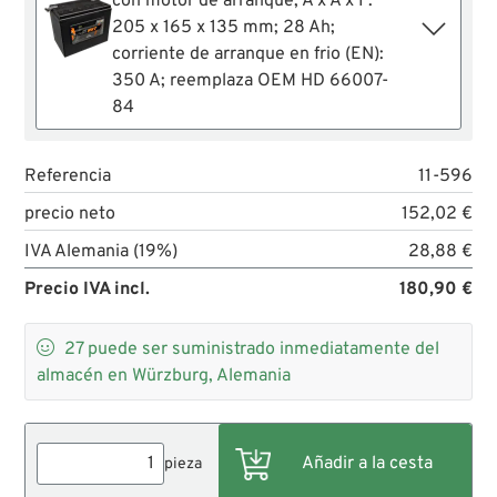
con motor de arranque; A x A x F:
205 x 165 x 135 mm; 28 Ah;
corriente de arranque en frio (EN):
350 A; reemplaza OEM HD 66007-
84
Referencia
11-596
precio neto
152,02 €
IVA Alemania (19%)
28,88 €
Precio IVA incl.
180,90 €

27
puede ser suministrado inmediatamente del
almacén en Würzburg, Alemania
pieza