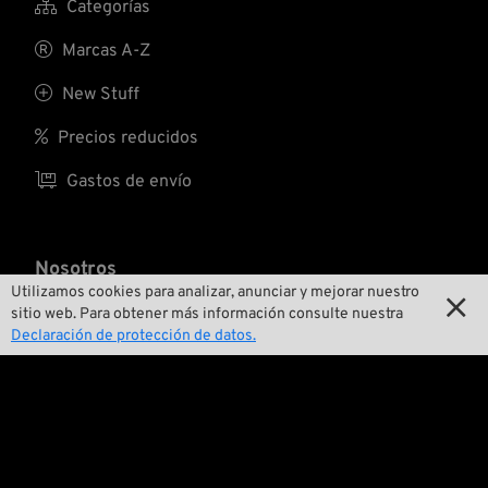

Categorías

Marcas A-Z

New Stuff

Precios reducidos

Gastos de envío
Nosotros
Utilizamos cookies para analizar, anunciar y mejorar nuestro

sitio web. Para obtener más información consulte nuestra

Contactar
Declaración de protección de datos.

Medio ambiente y sostenibilidad

Nuestra historia

Wrecking Crew