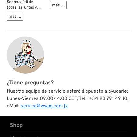
de levas para fijar el
Set muy útil de
más …
juego lateral
todas las juntas y
correcto de los
todos los retenes de
más …
modelos OHV Big
aceite para hacer el
Twins hasta 1999.
cambio del árbol de
Fabricados con
levas en una Big
acero endurecido y
Twin. Con este kit se
diseñados para
acabó el olvidarse
cumplir
pedir una sola junta
estrictamente las
O-ring.
especificaciones.
¿Tiene preguntas?
Nuestro equipo de servicio estará dispuesto a ayudarle:
Lunes-Viernes 09:00-14:00 CET, Tel.: +34 93 791 49 10,
eMail:
service@wwag.com
Shop