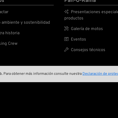
os
Pan-O-Rama
ctar

Presentaciones especial
productos
ambiente y sostenibilidad

Galería de motos
ra historia

Eventos
ing Crew

Consejos técnicos
web. Para obtener más información consulte nuestra
Declaración de protec
A BIKER’S WORK
IS NEVER DON