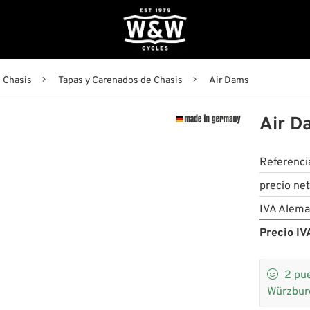
Chasis
Tapas y Carenados de Chasis
Air Dams
Air D
Referenci
precio ne
IVA Alema
Precio IVA

2
pue
Würzbur