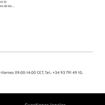
ir lo
mo de los
tilizados,
kits de
onibles
g Crew lo
e a la
e. Están
fibra de
ra son de
separado,
inoxidable
montaje. El
luidos y
ente. Para
es.
-Viernes 09:00-14:00 CET, Tel.: +34 93 791 49 10,