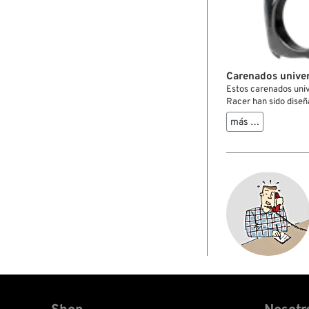
Carenados univer
Estos carenados univ
Racer han sido diseñ
carenado mismo es d
más …
y el parabrisas es de
se fabrican individua