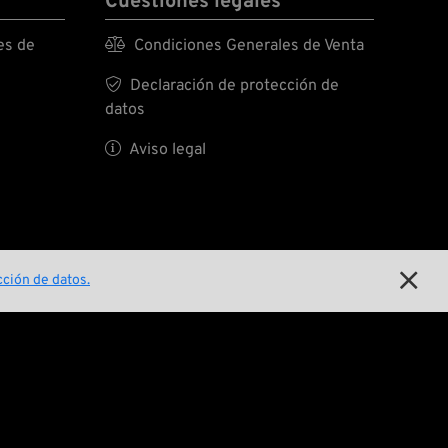
Cuestiones legales
es de

Condiciones Generales de Venta

Declaración de protección de
datos

Aviso legal

ción de datos.
E