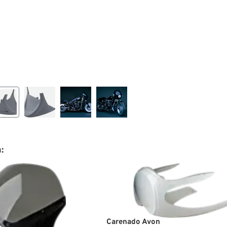
:
Carenado Avon