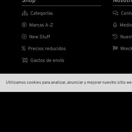
Shop
Nosotr

Categorías

Conta

Marcas A-Z

Medio 

New Stuff

Nuest

Precios reducidos

Wreck

Gastos de envío
Utilizamos cookies para analizar, anunciar y mejorar nuestro sitio 