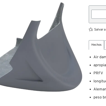
Salvar a
Hechos
Air da
apropi
PRFV
longitu
Aleman
peso br