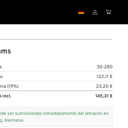


ams
a
30-280
to
122,11 €
nia (19%)
23,20 €
 incl.
145,31 €
de ser suministrado inmediatamente del almacén en
g, Alemania