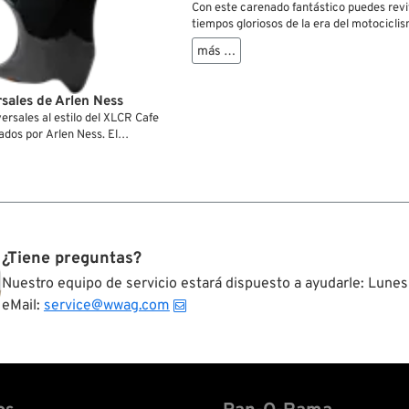
Con este carenado fantástico puedes reviv
tiempos gloriosos de la era del motociclis
años setenta. Los carenados Avon fueron u
más …
p.ej., por los hermanos Rickman para sus 
transformación y también estuvieron disp
como accesorios de taller a través de los
sales de Arlen Ness
distribuidores Triumph y BSA. La Wreckin
ersales al estilo del XLCR Cafe
montó sobre la Big Boar Evo pertenecient
ados por Arlen Ness. El
empresa, en la cual cuadra perfectament
el plástico ABS muy resistente
fabricados en GRP (plástico reforzado de 
 plexiglás matizado. Losoportes
vidrio) blanqueado. El parabrisas y la vise
lmente.
acrilio transparente y deben pedirse por 
así como dos juegos de tornillos de acero 
con arandelas y tuercas de goma para el 
soporte del chasis y los faros no están inc
deben conseguirse/fabricarse individualm
¿Tiene preguntas?
este carenado se requieren semi-manillar
Nuestro equipo de servicio estará dispuesto a ayudarle: Lunes
eMail:
service@wwag.com