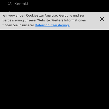

Kontakt

Umwelt und Nachhaltigkeit
Wir verwenden Cookies zur Analyse, Werbung und zur

Verbesserung unserer Website. Weitere Informationen

Unsere Geschichte
finden Sie in unserer
Datenschutzerklärung.

Wrecking Crew
Pan-O-Rama

Product Specials

Bike Features

Events

Tech Tipps