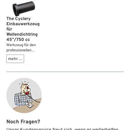
The Cyclery
Einbauwerkzeug
für
Wellendichtring
45”/750 cc
Werkzeug für den
professionellen
Einbau des
mehr …
Wellendichtrings für
das 3. Gangrad in
Getriebegehäusen
von 45”/750 cc
Flatheads. Es
verhindert die
Beschädigung der
Dichtlippe durch die
scharfen Kanten des
Gangrades.
Noch Fragen?