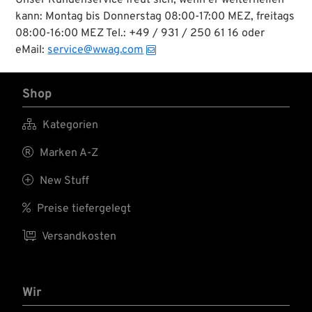
Unser Kundenservice freut sich, wenn er weiterhelfen
kann: Montag bis Donnerstag 08:00-17:00 MEZ, freitags
08:00-16:00 MEZ Tel.: +49 / 931 / 250 61 16 oder
eMail:
service@wwag.com
Shop

Kategorien

Marken A-Z

New Stuff

Preise tiefergelegt

Versandkosten
Wir