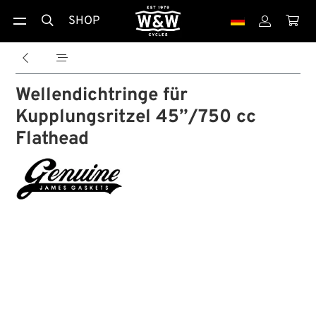
SHOP





Wellendichtringe für
Kupplungsritzel 45”/750 cc
Flathead