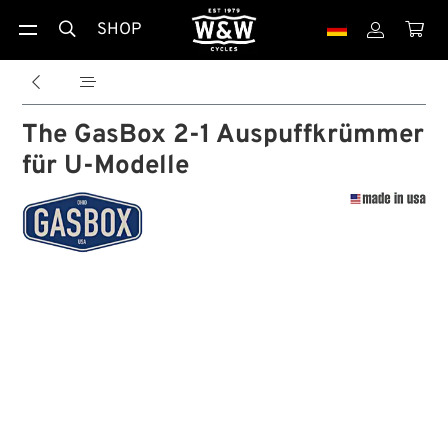
SHOP





The GasBox 2-1 Auspuffkrümmer
für U-Modelle