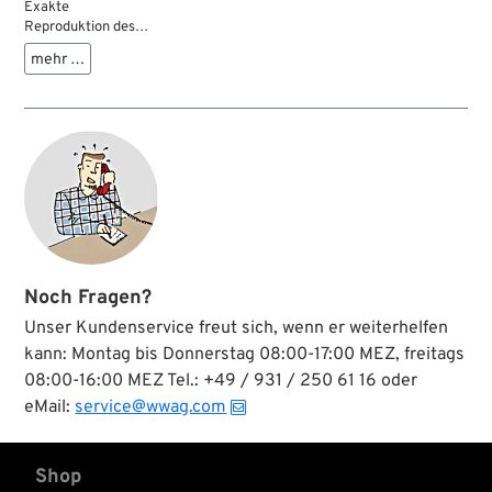
Exakte
Reproduktion des
originalen
mehr …
Stiefelschutzes, der
am hinteren
Krümmer befestigt
wird. War Zubehör
für Big Twin Modelle
ab 1936.
Noch Fragen?
Unser Kundenservice freut sich, wenn er weiterhelfen
kann: Montag bis Donnerstag 08:00-17:00 MEZ, freitags
08:00-16:00 MEZ Tel.: +49 / 931 / 250 61 16 oder
eMail:
service@wwag.com
Shop