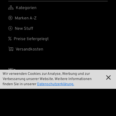

Kategorien

Marken A-Z

New Stuff

Preise tiefergelegt

Versandkosten
Wir
Wir verwenden Cookies zur Analyse, Werbung und zur

Verbesserung unserer Website. Weitere Informationen

Kontakt
finden Sie in unserer
Datenschutzerklärung.

Umwelt und Nachhaltigkeit

Unsere Geschichte

Wrecking Crew