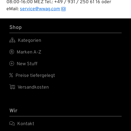
08:00-16:00 MEZ Tel.: +49 / 931 / 250 61 16 oder
eMail:
service@wwag.com
Shop

Kategorien

Marken A-Z

New Stuff

Preise tiefergelegt

Versandkosten
Wir

Kontakt