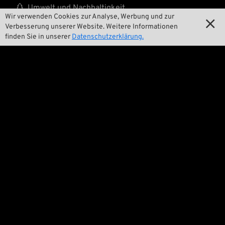

Umwelt und Nachhaltigkeit
Wir verwenden Cookies zur Analyse, Werbung und zur

Verbesserung unserer Website. Weitere Informationen

Unsere Geschichte
finden Sie in unserer
Datenschutzerklärung.

Wrecking Crew
Pan-O-Rama

Product Specials

Bike Features

Events

Tech Tipps
Rechtliches