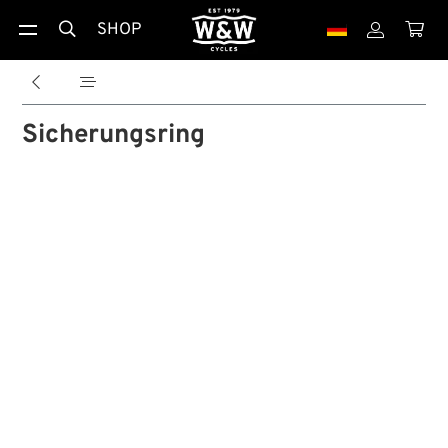
SHOP





Sicherungsring