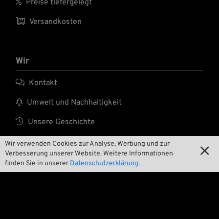

Preise tiefergelegt

Versandkosten
Wir

Kontakt

Umwelt und Nachhaltigkeit

Unsere Geschichte

Wrecking Crew
Wir verwenden Cookies zur Analyse, Werbung und zur

Verbesserung unserer Website. Weitere Informationen
finden Sie in unserer
Datenschutzerklärung.
Pan-O-Rama

Product Specials