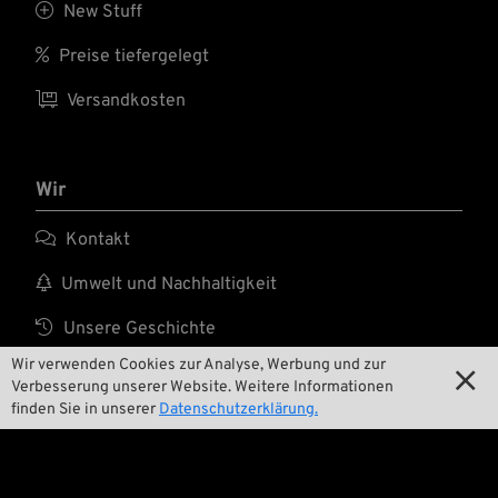

New Stuff

Preise tiefergelegt

Versandkosten
Wir

Kontakt

Umwelt und Nachhaltigkeit

Unsere Geschichte
Wir verwenden Cookies zur Analyse, Werbung und zur

Wrecking Crew

Verbesserung unserer Website. Weitere Informationen
finden Sie in unserer
Datenschutzerklärung.
Pan-O-Rama