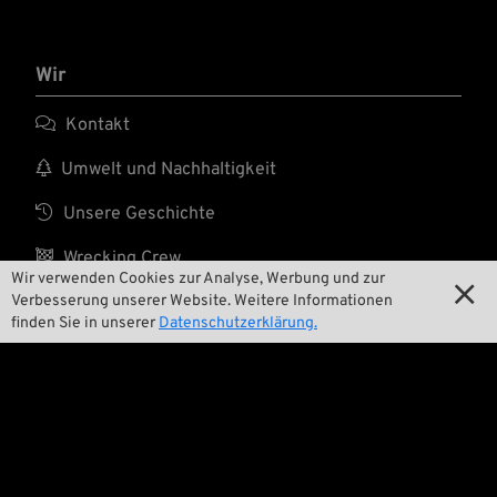
Wir

Kontakt

Umwelt und Nachhaltigkeit

Unsere Geschichte

Wrecking Crew
Wir verwenden Cookies zur Analyse, Werbung und zur

Verbesserung unserer Website. Weitere Informationen
finden Sie in unserer
Datenschutzerklärung.
Pan-O-Rama

Product Specials

Bike Features

Events