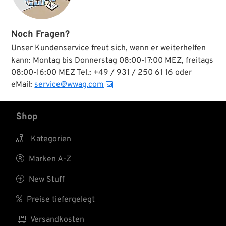
Noch Fragen?
Unser Kundenservice freut sich, wenn er weiterhelfen
kann: Montag bis Donnerstag 08:00-17:00 MEZ, freitags
08:00-16:00 MEZ Tel.: +49 / 931 / 250 61 16 oder
eMail:
service@wwag.com
Shop

Kategorien

Marken A-Z

New Stuff

Preise tiefergelegt

Versandkosten