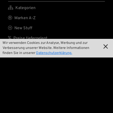

Kategorien

Marken A-Z

New Stuff

Preise tiefergelegt
Wir verwenden Cookies zur Analyse, Werbung und zur

Verbesserung unserer Website. Weitere Informationen

Versandkosten
finden Sie in unserer
Datenschutzerklärung.
Wir

Kontakt

Umwelt und Nachhaltigkeit

Unsere Geschichte

Wrecking Crew