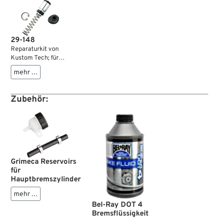
29-148
Reparaturkit von
Kustom Tech; für
Hauptbremszylinder;
mehr …
Bowdenzug-
betätigt; Aluminium
/ Nylon / Federstahl
Zubehör:
/ Gummi; KolbenØ:
14 mm; erforderliche
Bremsflüssigkeit:
DOT 4 oder 5;
Italien;
Bruttogewicht: 40 g
Grimeca Reservoirs
für
Hauptbremszylinder
mehr …
Bel-Ray DOT 4
Bremsflüssigkeit