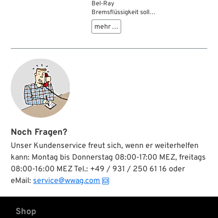
Bel-Ray
Bremsflüssigkeit sollte
— trotz der
mehr …
übrerragenden
Produktqualität —
regelmäßig
ausgetauscht werden.
Bel-Ray rät, die
Fahrzeug-
Herstellervorschriften
hinsichtlich der
Freigabe,
Qualitätseigenschaften
und Wechselintervallen
strikt zu beachten.
Noch Fragen?
Unser Kundenservice freut sich, wenn er weiterhelfen
kann: Montag bis Donnerstag 08:00-17:00 MEZ, freitags
08:00-16:00 MEZ Tel.: +49 / 931 / 250 61 16 oder
eMail:
service@wwag.com
Shop