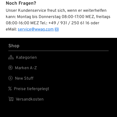
Noch Fragen?
Unser Kundenservice freut sich, wenn er weiterhelfen
kann: Montag bis Donnerstag 08:00-17:00 MEZ, freitags
08:00-16:00 MEZ Tel.: +49 / 931 / 250 61 16 oder
eMail:
service@wwag.com
Shop

Kategorien

Marken A-Z

New Stuff

Preise tiefergelegt

Versandkosten