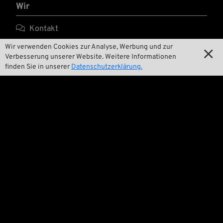
Wir

Kontakt
Wir verwenden Cookies zur Analyse, Werbung und zur

Umwelt und Nachhaltigkeit

Verbesserung unserer Website. Weitere Informationen
finden Sie in unserer
Datenschutzerklärung.

Unsere Geschichte

Wrecking Crew
Pan-O-Rama

Product Specials

Bike Features

Events

Tech Tipps