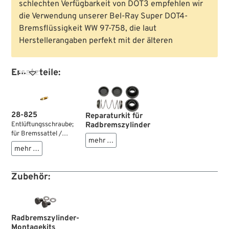
schlechten Verfügbarkeit von DOT3 empfehlen wir
die Verwendung unserer Bel-Ray Super DOT4-
Bremsflüssigkeit WW 97-758, die laut
Herstellerangaben perfekt mit der älteren
Ersatzteile:

28-825
Reparaturkit für
Entlüftungsschraube;
Radbremszylinder
für Bremssattel /
mehr …
Radbremszylinder;
mehr …
passend für alle
Modelle 1958-1979;
PM DBO, PM 125x2;
Zubehör:
Stahl, verzinkt;
Gewinde: 1/4”-28;
ersetzt OEM HD
41749-58;
Bruttogewicht: 4 g
Radbremszylinder-
Montagekits