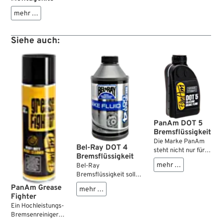
mehr …
Siehe auch:
PanAm DOT 5
Bremsflüssigkeit
Die Marke PanAm
Bel-Ray DOT 4
steht nicht nur für
Bremsflüssigkeit
Premium-Öle,
mehr …
Bel-Ray
sondern allgemein
Bremsflüssigkeit sollte
für ausgesuchte
— trotz der
Chemie für die
PanAm Grease
mehr …
übrerragenden
Harley-Davidson.
Fighter
Produktqualität —
Bremsflüssigkeit
Ein Hochleistungs-
regelmäßig
der Spezifikation
Bremsenreiniger,
ausgetauscht werden.