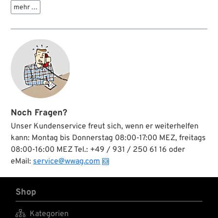
DOT 5 ist auf
der Metall- und
Bel-Ray rät, die
mehr …
Silikonbasis. Sie ist
Glasoberflächen
Fahrzeug-
nicht
entfettet und
Herstellervorschriften
hygroskopisch,
reinigt. Er beseitigt
hinsichtlich der
greift Lack nicht an
Öl, Fett, Harze,
Freigabe,
und bleibt stabil bei
Teer, Wachs,
Qualitätseigenschaften
hohen
Staub und sonstige
und Wechselintervallen
Temperaturen im
Verschmutzungen
strikt zu beachten.
Bremssystem....
- schnell und
gründlich. Dringt
effektiv ein und
verdampft ohne
Spuren. Der
Noch Fragen?
PanAm Grease
Fighter garantiert
Unser Kundenservice freut sich, wenn er weiterhelfen
ein sauberes und
kann: Montag bis Donnerstag 08:00-17:00 MEZ, freitags
professionelles
08:00-16:00 MEZ Tel.: +49 / 931 / 250 61 16 oder
Ergebnis.
eMail:
service@wwag.com
Shop

Kategorien