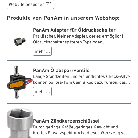
Website besuchen

Produkte von PanAm in unserem Webshop:
PanAm Adapter für Öldruckschalter
Praktischer, kleiner Adapter, der es ermöglicht
Öldruckschalter späteren Typs oder
Öldruckmessinstrumente an frühe Ölpumpen und
mehr …
Steuerdeckel zu montieren.
PanAm Ölabsperrventile
Lange Standzeiten und ein undichtes Check-Valve
können bei prä-Twin Cam Bikes dazu führen, dass
Öl vom Öltank ins Kurbelgehäuse läuft und dieses
mehr …
füllt, was bei Wiederinbetriebnahme eine
ziemliche Sauerei ergeben kann, da dieses
überschüssige Öl beim Starten über die
Motorentlüftung nach draußen befördert wird. Das
Abklemmen der Ölzufuhrleitung oder der Einbau
PanAm Zündkerzenschlüssel
eines handbetätigten Ventils verhindert dies, birgt
Durch geringe Größe, geringes Gewicht und
jedoch die Gefahr, dass man vergisst, die Ölzufuhr
breites Einsatzspektrum ist dieses Werkzeug sehr
vor dem Starten wieder zu öffnen. Die Folge ist ein