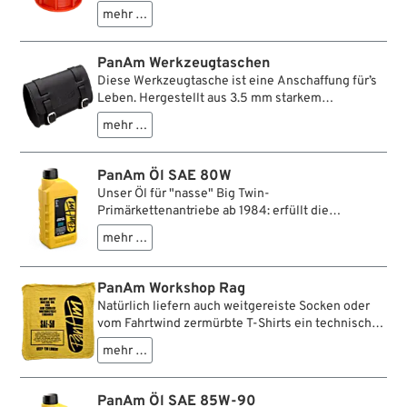
Regal liegen und durch den Ablasshahn kann man
mehr …
bequem und kontrolliert die gewünschte Menge Öl
in ein geeignetes Behältnis ablassen.
PanAm Werkzeugtaschen
Diese Werkzeugtasche ist eine Anschaffung für’s
Leben. Hergestellt aus 3.5 mm starkem
Rindsleder, das an stark beanspruchten Stellen
mehr …
obendrein gedoppelt ist. Zwei umlaufende Gürtel
und zwei Befestigungsriemen mit stabilen,
verchromten Schnallen halten die Tasche sicher
PanAm Öl SAE 80W
an ihrem Platz, auch wenn sie randvoll ist.
Unser Öl für "nasse" Big Twin-
Hergestellt in bester deutscher Sattlertradition.
Primärkettenantriebe ab 1984: erfüllt die
Spezifikation API GL-4, ist also Hochleistungsöl.
mehr …
PanAm Workshop Rag
Natürlich liefern auch weitgereiste Socken oder
vom Fahrtwind zermürbte T-Shirts ein technisch
zufriedenstellendes Wisch- und Wiener-Erlebnis,
mehr …
aber weil man ja auch ein auserwähltes, jahrelang
verschöntes Zweirad einer runtergenudelten
Bratze vorzieht, haben wir unser dekoratives Know
PanAm Öl SAE 85W-90