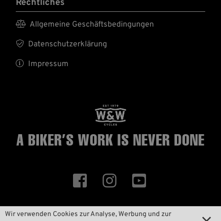
Rechtliches

Allgemeine Geschäftsbedingungen

Datenschutzerklärung

Impressum
A BIKER’S WORK
IS NEVER DONE



Wir verwenden Cookies zur Analyse, Werbung und zur