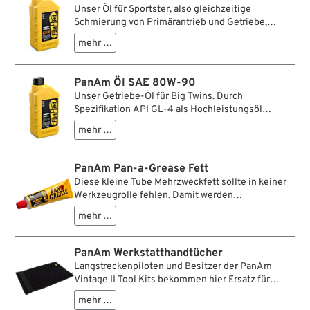
How in diese PanAm-Tücher gesteckt. Für
Unser Öl für Sportster, also gleichzeitige
multioptionale Einsätze im Werkstattbetrieb –
Schmierung von Primärantrieb und Getriebe,
inklusive dem nicht zu unterschätzenden
erfüllt die Spezifikation API GL-4 für
Dauerhinweis auf den segensreichen Einsatz von
mehr …
Hochleistungsöle.
hochwertigen Schmiermitteln.
PanAm Öl SAE 80W-90
Unser Getriebe-Öl für Big Twins. Durch
Spezifikation API GL-4 als Hochleistungsöl
ausgewiesen.
mehr …
PanAm Pan-a-Grease Fett
Diese kleine Tube Mehrzweckfett sollte in keiner
Werkzeugrolle fehlen. Damit werden
quietschende Gelenke und Lager, widerspenstige
mehr …
Bolzen u.ä. wieder arbeitswillig. Mit seiner
Spezial-Formel auf Lithiumbasis erzielt das Pan-
a-Grease Fett lange anhaltenden Schutz und
PanAm Werkstatthandtücher
Schmierung.
Langstreckenpiloten und Besitzer der PanAm
Vintage II Tool Kits bekommen hier Ersatz für
durchgewetzte Werkstatthandtücher, die auf der
mehr …
Straße ihren Soll erfüllt haben. Am Straßenrand