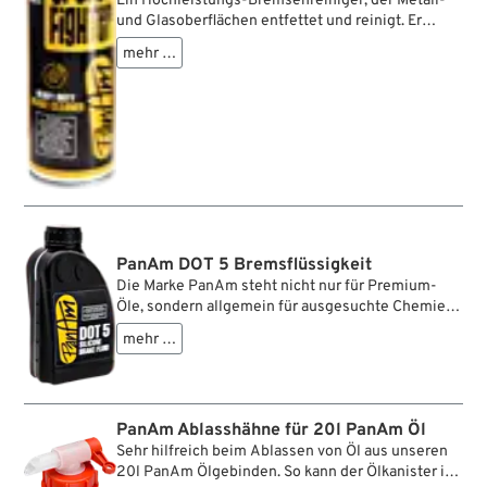
Ein Hochleistungs-Bremsenreiniger, der Metall-
und Glasoberflächen entfettet und reinigt. Er
beseitigt Öl, Fett, Harze, Teer, Wachs, Staub und
mehr …
sonstige Verschmutzungen - schnell und
gründlich. Dringt effektiv ein und verdampft ohne
Spuren. Der PanAm Grease Fighter garantiert ein
sauberes und professionelles Ergebnis.
PanAm DOT 5 Bremsflüssigkeit
Die Marke PanAm steht nicht nur für Premium-
Öle, sondern allgemein für ausgesuchte Chemie
für die Harley-Davidson. Bremsflüssigkeit der
mehr …
Spezifikation DOT 5 ist auf Silikonbasis. Sie ist
nicht hygroskopisch, greift Lack nicht an und
bleibt stabil bei hohen Temperaturen im
Bremssystem. Auch wenn DOT 5 Bremsflüssigkeit
PanAm Ablasshähne für 20l PanAm Öl
nicht hygroskopisch ist, empfiehlt Harley-
Sehr hilfreich beim Ablassen von Öl aus unseren
Davidson den regelmäßigen Wechsel. Die
20l PanAm Ölgebinden. So kann der Ölkanister im
Intervalle stehen im Handbuch.