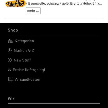
/ Baumwolle, schwarz / gelb; Breite x Höhe: 84 x
30 mm; Bruttogewicht: 2 g
mehr …
Shop

Kategorien

Marken A-Z

New Stuff

Preise tiefergelegt

Versandkosten
Wir