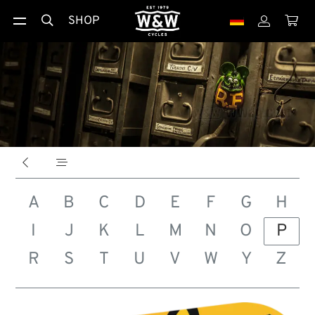
SHOP





A
B
C
D
E
F
G
H
I
J
K
L
M
N
O
P
R
S
T
U
V
W
Y
Z