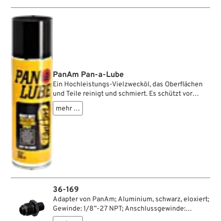
kann es als Ablagefläche für Werkzeug und
Kleinteile verwendet werden oder als
Wischlappen für das Bike und schmutzige Hände.
Die Anwendungsmöglichkeiten sind vielfältig und
der Verschleiß somit vorprogrammiert. Mit
Aufhänger und eingenähtem PanAm-Logo
versehen.
PanAm Pan-a-Lube
Ein Hochleistungs-Vielzwecköl, das Oberflächen
und Teile reinigt und schmiert. Es schützt vor
Korrosion und dringt mit seiner starken
mehr …
Kapillarwirkung in den kleinsten Winkel ein. Mit
seiner Spezial-Formel erzielt das Pan-a-Lube
Spray lange anhaltenden Schutz und Schmierung
und durch eine geringe Oberflächenspannung
bekämpft es zudem Feuchtigkeit. Durch die
kompakte Größe passt die Spraydose noch gut in
die Packtasche.
36-169
Adapter von PanAm; Aluminium, schwarz, eloxiert;
Gewinde: 1/8”-27 NPT; Anschlussgewinde:
9/16”-18; Bruttogewicht: 10 g