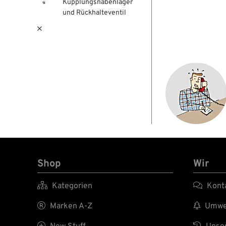
Kupplungsnabenlager
und Rückhalteventil

Shop
Wir

Kategorien

Kont

Marken A-Z

Umwel

