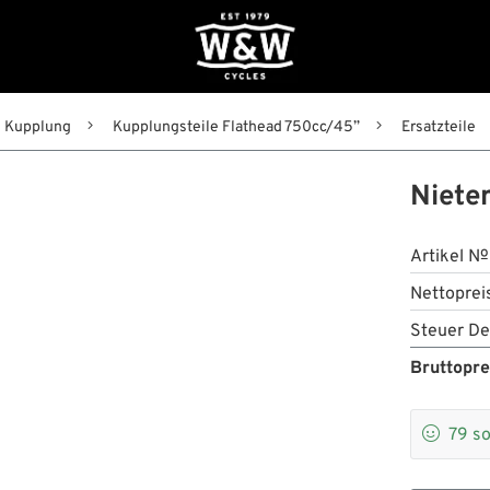
Kupplung
Kupplungsteile Flathead 750cc/45”
Ersatzteile
Niete
Artikel №
Nettoprei
Steuer De
Bruttopre

79
so