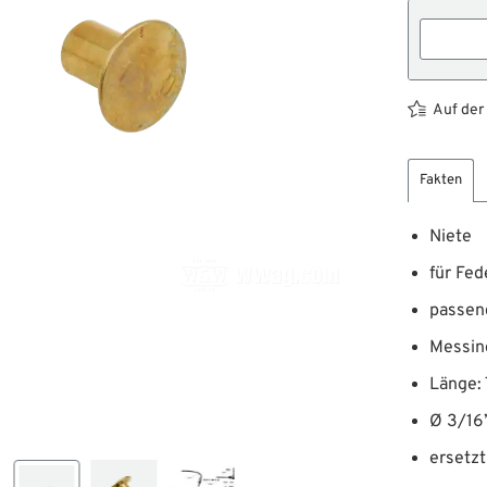
Auf der
Fakten
Niete
für Fe
passend
Messin
Länge:
Ø 3/16
ersetz