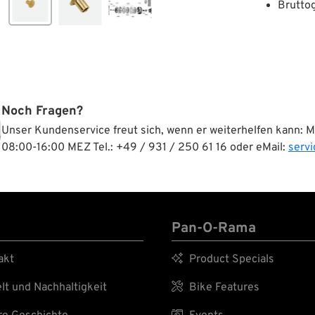
Bruttog
Noch Fragen?
Unser Kundenservice freut sich, wenn er weiterhelfen kann: 
08:00-16:00 MEZ Tel.: +49 / 931 / 250 61 16 oder eMail:
serv
Pan-O-Rama
akt

Product Specials
t und Nachhaltigkeit

Bike Features
