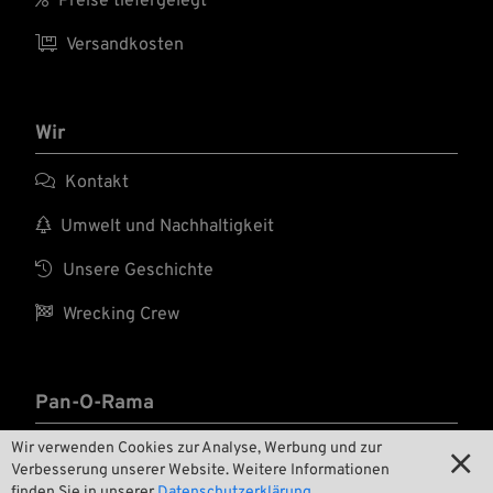
Preise tiefergelegt

Versandkosten
Wir

Kontakt

Umwelt und Nachhaltigkeit

Unsere Geschichte

Wrecking Crew
Pan-O-Rama
Wir verwenden Cookies zur Analyse, Werbung und zur

Product Specials

Verbesserung unserer Website. Weitere Informationen
finden Sie in unserer
Datenschutzerklärung.