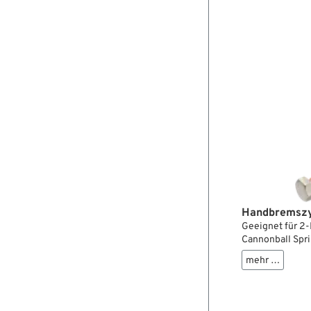
Handbremszy
Geeignet für 2-
Cannonball Spr
Classic Bremsz
mehr …
moderner Funkti
und einem glatt
glatten 1"-Harl
Bohrung eignen 