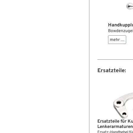
sind unterschie
Handkuppl
Bowdenzugein
mehr …
Ersatzteile:
Ersatzteile für K
Lenkerarmaturen
Ersatz-Handhebel fü