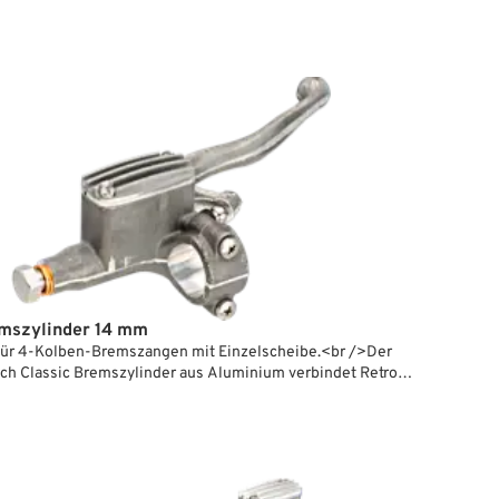
mszylinder 14 mm
für 4-Kolben-Bremszangen mit Einzelscheibe.<br />Der
ch Classic Bremszylinder aus Aluminium verbindet Retro-
 moderner Funktionalität. Mit kompakter Bauweise,
 Deckel und einem glatten, ergonomischen Hebel passt er
 alle glatten 1"-Harley-Lenker ohne Kabelsicken.
der mit 14 mm Bohrung eignen sich ideal für
bremssättel wie die 125x4 Serie von PM. Es sind