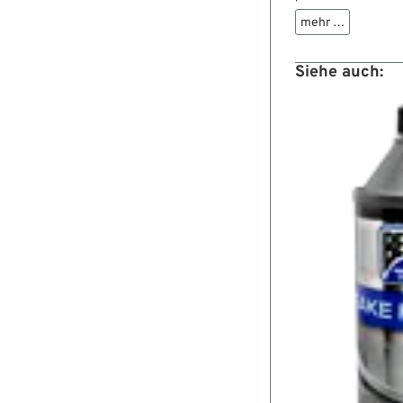
Hauptbremszylinder
mehr …
Brems-/Kupplungsar
Siehe auch: