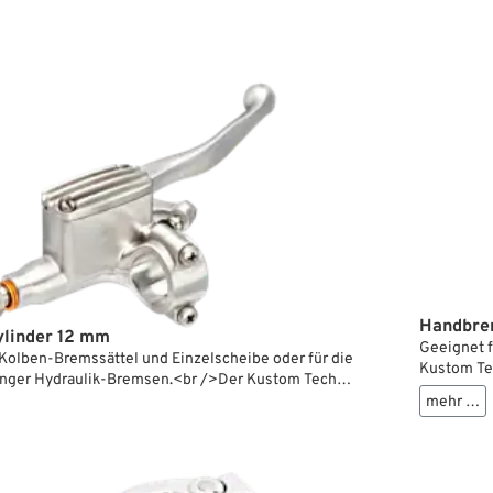
Handbre
linder 12 mm
Geeignet 
Kolben-Bremssättel und Einzelscheibe oder für die
Kustom Te
inger Hydraulik-Bremsen.<br />Der Kustom Tech
Design mit
ylinder aus Aluminium verbindet Retro-Design mit
mehr …
geripptem
onalität. Mit kompakter Bauweise, geripptem Deckel
perfekt an
en, ergonomischen Hebel passt er perfekt an alle
Bremszylin
ey-Lenker ohne Kabelsicken. Bremszylinder mit 12 mm
Vierkolben
sich ideal für Cannonball SpringBrake Umbau-Kits. Es