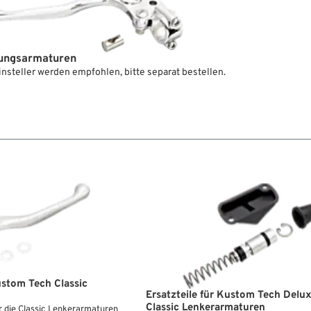
unterschie
dliche Oberflächenvarianten erhältlich.
ungsarmaturen
steller werden empfohlen, bitte separat bestellen.
ustom Tech Classic
Ersatzteile für Kustom Tech Delu
Classic Lenkerarmaturen
r die Classic Lenkerarmaturen