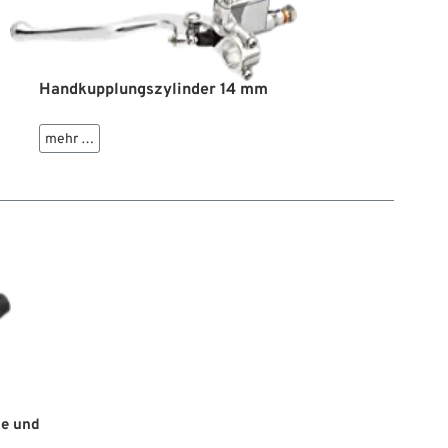
dliche Oberflächenvarianten erhältlich.
Handkupplungszylinder 14 mm
mehr …
xe und