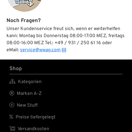
Noch Fragen?
Unser Kundenservice freut sich, wenn er weiterhelfen
kann: Montag bis Donnerstag 08:00-17:00 MEZ, freitags
08:00-16:00 MEZ Tel.: +49 / 931 / 250 61 16 oder
eMail:
service@wwag.com
Shop

Kategorien

Marken A-Z

New Stuff

Preise tiefergelegt

Versandkosten