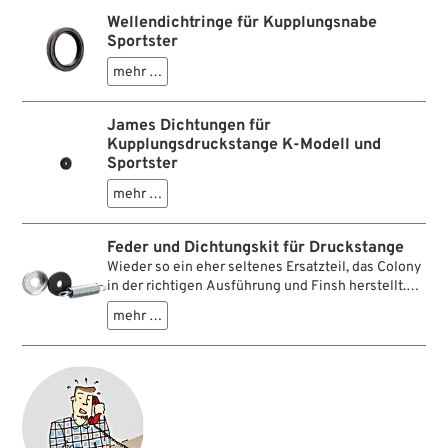
Wellendichtringe für Kupplungsnabe
Sportster
mehr …
James Dichtungen für
Kupplungsdruckstange K-Modell und
Sportster
mehr …
Feder und Dichtungskit für Druckstange
Wieder so ein eher seltenes Ersatzteil, das Colony
in der richtigen Ausführung und Finsh herstellt.
Die Kupplungsausrück-Schnecke der kleinen V-
mehr …
Motoren bis 1952-1970 (Harley-Davidson K-
Modell und Sportster) hatte eine spezielle
Rückholfeder. Die Druckstange hatte außerdem
eine Gummischeibe und dazu passende
Stahltasse als Dichtung. Für funktionelle und
originalgetreue Restaurationen und Reparaturen
unentbehrlich.