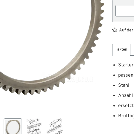
Auf der
Fakten
Starte
passend
Stahl
Anzahl
ersetz
Brutto