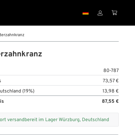


rterzahnkranz
erzahnkranz
80-787
s
73,57 €
utschland (19%)
13,98 €
is
87,55 €
ort versandbereit im Lager Würzburg, Deutschland