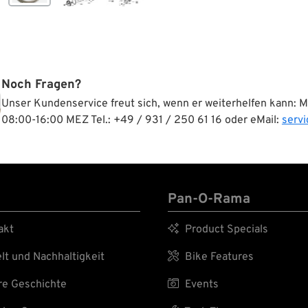
Noch Fragen?
Unser Kundenservice freut sich, wenn er weiterhelfen kann: 
08:00-16:00 MEZ Tel.: +49 / 931 / 250 61 16 oder eMail:
serv
Pan-O-Rama
akt

Product Specials
t und Nachhaltigkeit

Bike Features
e Geschichte

Events