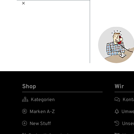

Shop
Wir

Kategorien

Kont

Marken A-Z

Umwel

New Stuff

Unser