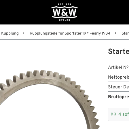
Kupplung
Kupplungsteile für Sportster 1971–early 1984
Sta
Start
Artikel №
Nettoprei
Steuer De
Bruttopre

4
sof