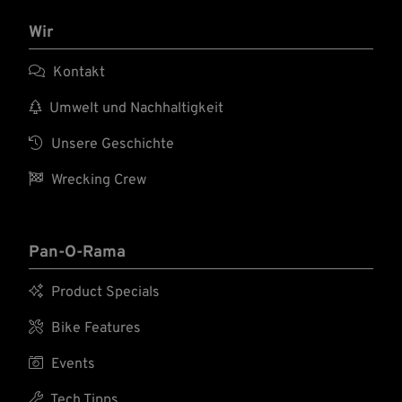
Wir

Kontakt

Umwelt und Nachhaltigkeit

Unsere Geschichte

Wrecking Crew
Pan-O-Rama

Product Specials

Bike Features

Events

Tech Tipps