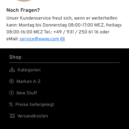
Noch Fragen?
Unser Kundenservice freut sich, wenn er weiterhelfen
kann: Montag bis Donnerstag 08:00-17:00 MEZ, freitags
08:00-16:00 MEZ Tel.: +49 / 931 / 250 61 16 oder
eMail:
service@wwag.com
Shop

Kategorien

Marken A-Z

New Stuff

Preise tiefergelegt

Versandkosten