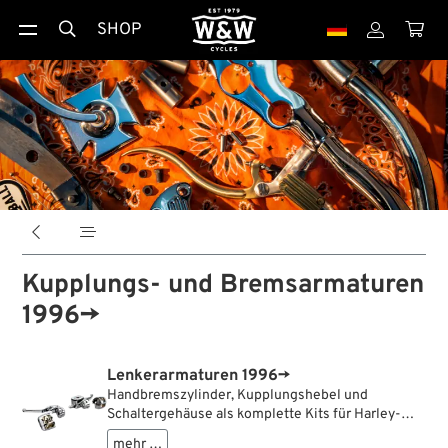
SHOP





Kupplungs- und Bremsarmaturen
1996→
Lenkerarmaturen 1996→
Handbremszylinder, Kupplungshebel und
Schaltergehäuse als komplette Kits für Harley-
Davidson Modelle ab 1996. Gegenüber den
mehr …