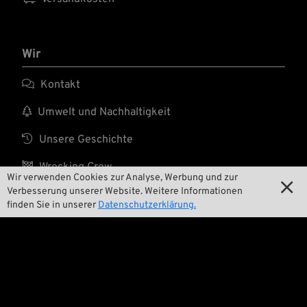
Wir

Kontakt

Umwelt und Nachhaltigkeit

Unsere Geschichte

Wrecking Crew
Wir verwenden Cookies zur Analyse, Werbung und zur

Verbesserung unserer Website. Weitere Informationen
finden Sie in unserer
Datenschutzerklärung.
Pan-O-Rama

Product Specials

Bike Features
