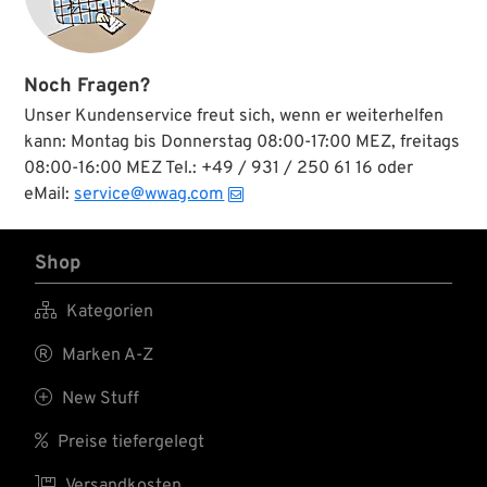
Noch Fragen?
Unser Kundenservice freut sich, wenn er weiterhelfen
kann: Montag bis Donnerstag 08:00-17:00 MEZ, freitags
08:00-16:00 MEZ Tel.: +49 / 931 / 250 61 16 oder
eMail:
service@wwag.com
Shop

Kategorien

Marken A-Z

New Stuff

Preise tiefergelegt

Versandkosten