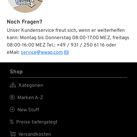
Noch Fragen?
Unser Kundenservice freut sich, wenn er weiterhelfen
kann: Montag bis Donnerstag 08:00-17:00 MEZ, freitags
08:00-16:00 MEZ Tel.: +49 / 931 / 250 61 16 oder
eMail:
service@wwag.com
Shop

Kategorien

Marken A-Z

New Stuff

Preise tiefergelegt

Versandkosten