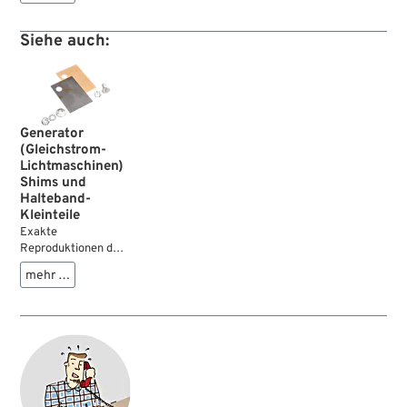
der 32E
Lichtmaschine.
Siehe auch:
Generator
(Gleichstrom-
Lichtmaschinen)
Shims und
Halteband-
Kleinteile
Exakte
Reproduktionen der
Ausgleichsscheiben
mehr …
und Halteband-
Kleinteile für die
32E Lichtmaschine.
Die Scheiben
werden verwendet,
um den richtigen
Eingriff der Lima-
Ritzel einzustellen.