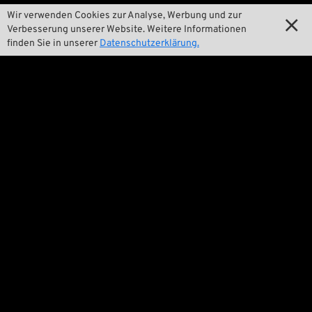
Wir verwenden Cookies zur Analyse, Werbung und zur

Verbesserung unserer Website. Weitere Informationen
finden Sie in unserer
Datenschutzerklärung.
Wir

Kontakt

Umwelt und Nachhaltigkeit

Unsere Geschichte

Wrecking Crew
Pan-O-Rama

Product Specials

Bike Features

Events