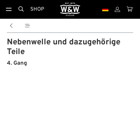
SHOP





Nebenwelle und dazugehörige
Teile
4. Gang