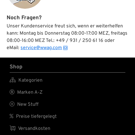
Noch Fragen?
Unser Kundenservice freut sich, wenn er weiterhelfen
kann: Montag bis Donnerstag 08:00-17:00 MEZ, freitags
08:00-16:00 MEZ Tel.: +49 / 931 / 250 61 16 oder
eMail:
service@wwag.com
Shop

Kategorien

Marken A-Z

New Stuff

Preise tiefergelegt

Versandkosten