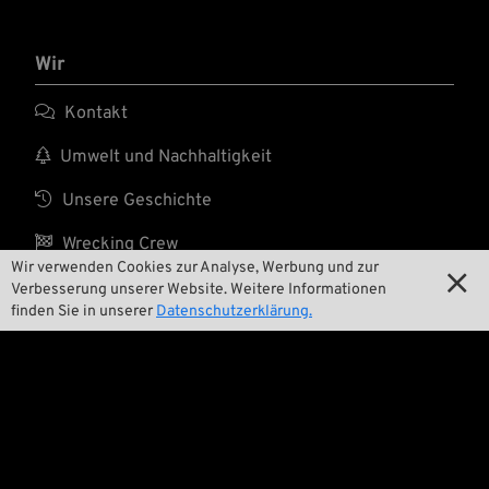
Wir

Kontakt

Umwelt und Nachhaltigkeit

Unsere Geschichte

Wrecking Crew
Wir verwenden Cookies zur Analyse, Werbung und zur

Verbesserung unserer Website. Weitere Informationen
finden Sie in unserer
Datenschutzerklärung.
Pan-O-Rama

Product Specials

Bike Features

Events