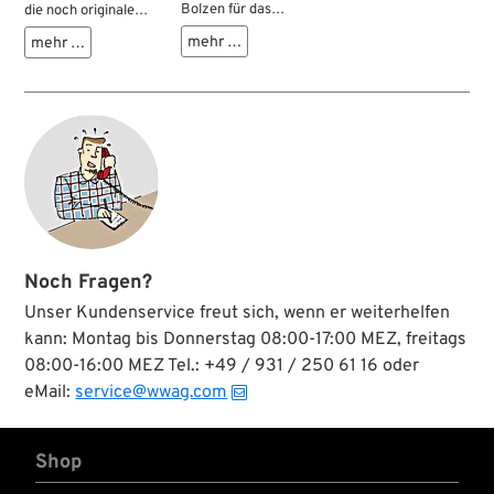
Bolzen für das
die noch originale
Bremsgestänge. Mit
Bremsgestänge
mehr …
mehr …
ihnen wird der
besitzen, haben
jeweilige Gabelkopf
Verschleiß in den
mit dem Hebel
Bohrungen der
verbunden.
Gabelköpfe des
Bremspedals und
der Umlenkhebel,
was für jede Menge
Spiel in der
Bremsbetätigung
sorgt. Diese
übergroßen Bolzen
machen die
Noch Fragen?
Reparatur zum
Kinderspiel. Einfach
Unser Kundenservice freut sich, wenn er weiterhelfen
die Bohrungen in der
kann: Montag bis Donnerstag 08:00-17:00 MEZ, freitags
Gabel und/oder im
08:00-16:00 MEZ Tel.: +49 / 931 / 250 61 16 oder
Hebel aufbohren,
neuen Bolzen rein -
eMail:
service@wwag.com
fertig. Der
Bolzenkopf ist
serienmäßig, sodass
Shop
die Reparatur
unsichtbar bleibt.