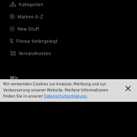

Kategorien

Marken A-Z

New Stuff

Preise tiefergelegt

Versandkosten
Wir
Wir verwenden Cookies zur Analyse, Werbung und zur

Verbesserung unserer Website. Weitere Informationen

Kontakt
finden Sie in unserer
Datenschutzerklärung.

Umwelt und Nachhaltigkeit

Unsere Geschichte

Wrecking Crew