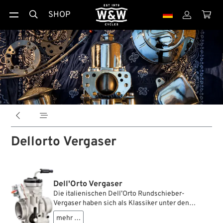
SHOP





Dellorto Vergaser
Dell'Orto Vergaser
Die italienischen Dell’Orto Rundschieber-
Vergaser haben sich als Klassiker unter den
Custom-Vergasern für Harley-Davidson etabliert.
mehr …
Besonders bei Panhead- und Shovelhead-Fahrern