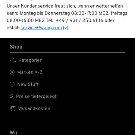
Unser Kundenservice freut sich, wenn er weiterhelfen
kann: Montag bis Donnerstag 08:00-17:00 MEZ, freitags
08:00-16:00 MEZ Tel.: +49 / 931 / 250 61 16 oder
eMail:
service@wwag.com
Shop

Kategorien

Marken A-Z

New Stuff

Preise tiefergelegt

Versandkosten
Wir