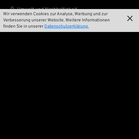

Umwelt und Nachhaltigkeit
Wir verwenden Cookies zur Analyse, Werbung und zur

Verbesserung unserer Website. Weitere Informationen

Unsere Geschichte
finden Sie in unserer
Datenschutzerklärung.

Wrecking Crew
Pan-O-Rama

Product Specials

Bike Features

Events

Tech Tipps
Rechtliches