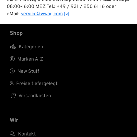
08:00-16:00 MEZ Tel.: +49 / 931 / 250 61 16 oder
eMail:
service@wwag.com
Shop

Kategorien

Marken A-Z

New Stuff

Preise tiefergelegt

Versandkosten
Wir

Kontakt