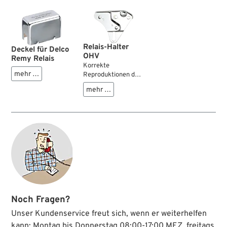
Relais-Halter
Deckel für Delco
OHV
Remy Relais
Korrekte
mehr …
Reproduktionen der
Halter für die
mehr …
serienmäßigen
Delco Relais.
Noch Fragen?
Unser Kundenservice freut sich, wenn er weiterhelfen
kann: Montag bis Donnerstag 08:00-17:00 MEZ, freitags