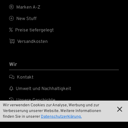

Marken A-Z

New Stuff

Preise tiefergelegt

Versandkosten
Wir

Kontakt

Umwelt und Nachhaltigkeit

Unsere Geschichte
Wir verwenden Cookies zur Analyse, Werbung und zur

Verbesserung unserer Website. Weitere Informationen

Wrecking Crew
finden Sie in unserer
Datenschutzerklärung.