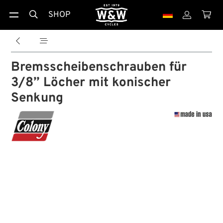
SHOP





Bremsscheibenschrauben für
3/8” Löcher mit konischer
Senkung