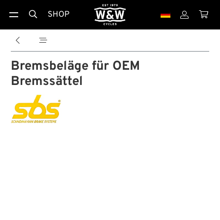
SHOP





Bremsbeläge für OEM
Bremssättel