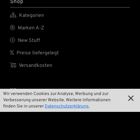
Shop

Kategorien

Marken A-Z

New Stuff

Preise tiefergelegt

Versandkosten
Wir
Wir verwenden Cookies zur Analyse, Werbung und zur

Verbesserung unserer Website. Weitere Informationen

Kontakt
finden Sie in unserer
Datenschutzerklärung.

Umwelt und Nachhaltigkeit

Unsere Geschichte