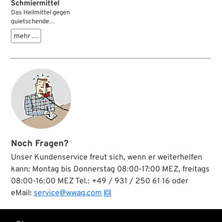
Schmiermittel
Das Heilmittel gegen
quietschende
Bremsen. Wird bei
mehr …
der Montage auf die
Rückseite der
Bremsklötze
gestrichen, wo es
hochfrequenten
Schwingungen
entgegenwirkt, die
besagtes
Quietschen
erzeugen. Darüber
hinaus verhindert
die Paste die
Noch Fragen?
Oxidation und das
Festbacken der
Unser Kundenservice freut sich, wenn er weiterhelfen
Bauteile und
kann: Montag bis Donnerstag 08:00-17:00 MEZ, freitags
erleichtert ein
08:00-16:00 MEZ Tel.: +49 / 931 / 250 61 16 oder
späteres Zerlegen
wesentlich.
eMail:
service@wwag.com