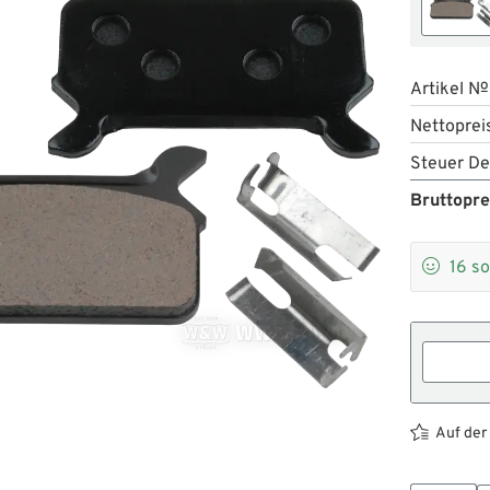
Artikel №
Nettoprei
Steuer De
Bruttopre

16
so
Auf der