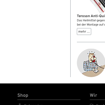
Teroson Anti-Qui
Das Heilmittel gege
bei der Montage auf 
gestrichen, wo es h
mehr …
entgegenwirkt, die 
Darüber hinaus verhi
und das Festbacken d
späteres Zerlegen we
Shop
Wir