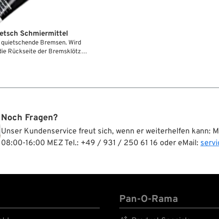
etsch Schmiermittel
n quietschende Bremsen. Wird
die Rückseite der Bremsklötze
ochfrequenten Schwingungen
besagtes Quietschen erzeugen.
ndert die Paste die Oxidation
er Bauteile und erleichtert ein
sentlich.
Noch Fragen?
Unser Kundenservice freut sich, wenn er weiterhelfen kann: 
08:00-16:00 MEZ Tel.: +49 / 931 / 250 61 16 oder eMail:
serv
Pan-O-Rama