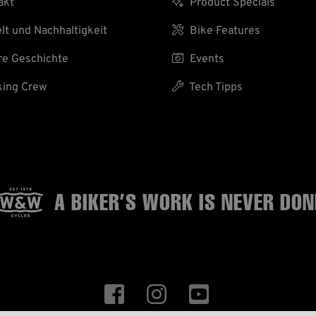
akt

Product Specials
t und Nachhaltigkeit

Bike Features
e Geschichte

Events
ing Crew

Tech Tipps
A BIKER’S WORK
IS NEVER DON


