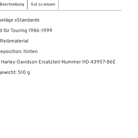
Beschreibung
Gut zu wissen
eläge »Standard«
d für Touring 1986-1999
 Reibmaterial
position: hinten
t Harley-Davidson Ersatzteil-Nummer HD 43957-86E
ewicht: 510 g