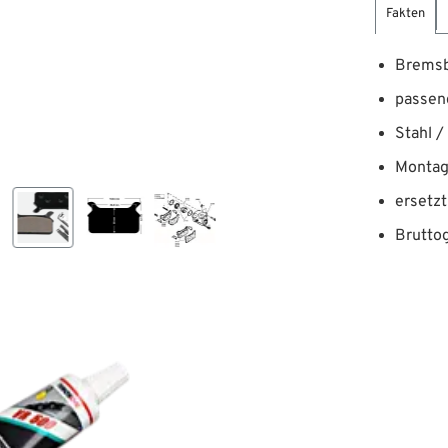
Fakten
Bremsb
passen
Stahl /
Montage
ersetz
Bruttog