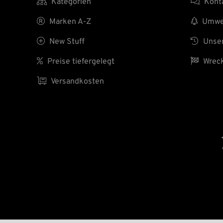

Kategorien

Kont

Marken A-Z

Umwel

New Stuff

Unser

Preise tiefergelegt

Wreck

Versandkosten