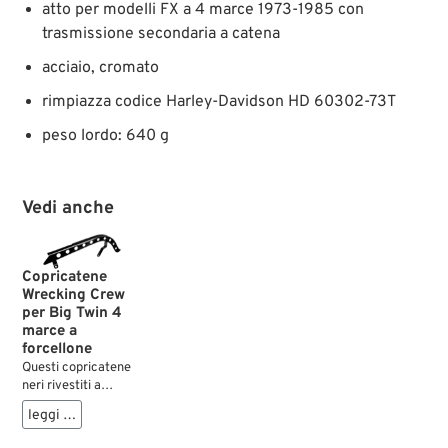
atto per modelli FX a 4 marce 1973-1985 con
trasmissione secondaria a catena
acciaio, cromato
rimpiazza codice Harley-Davidson HD 60302-73T
peso lordo: 640 g
Vedi anche
Copricatene
Wrecking Crew
per Big Twin 4
marce a
forcellone
Questi copricatene
neri rivestiti a
polvere sono forati
leggi …
per dare un look più
sportivo.