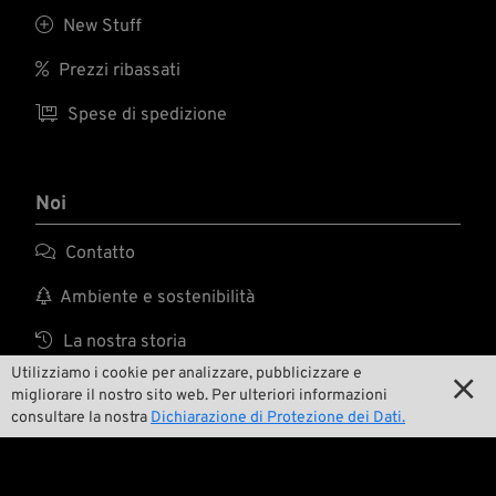

New Stuff

Prezzi ribassati

Spese di spedizione
Noi

Contatto

Ambiente e sostenibilità

La nostra storia
Utilizziamo i cookie per analizzare, pubblicizzare e


Wrecking Crew
migliorare il nostro sito web. Per ulteriori informazioni
consultare la nostra
Dichiarazione di Protezione dei Dati.
Pan-O-Rama