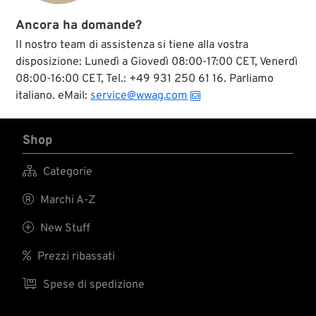
Ancora ha domande?
Il nostro team di assistenza si tiene alla vostra
disposizione: Lunedì a Giovedì 08:00-17:00 CET, Venerdì
08:00-16:00 CET, Tel.: +49 931 250 61 16. Parliamo
italiano. eMail:
service@wwag.com
Shop

Categorie

Marchi A-Z

New Stuff

Prezzi ribassati

Spese di spedizione