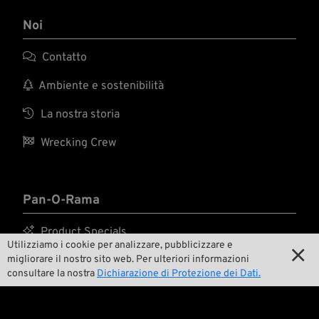
Noi

Contatto

Ambiente e sostenibilità

La nostra storia

Wrecking Crew
Pan-O-Rama

Product Specials
Utilizziamo i cookie per analizzare, pubblicizzare e


Bike Features
migliorare il nostro sito web. Per ulteriori informazioni
consultare la nostra
Dichiarazione di Protezione dei Dati.

Eventi

Consigli tecnici