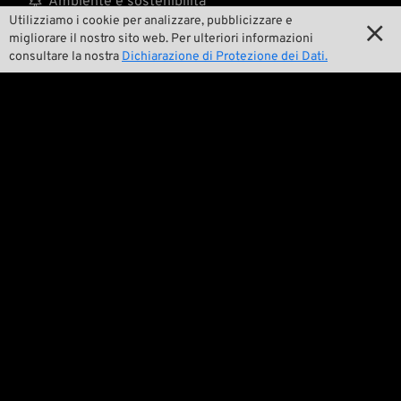
Ambiente e sostenibilità
Utilizziamo i cookie per analizzare, pubblicizzare e


La nostra storia
migliorare il nostro sito web. Per ulteriori informazioni
consultare la nostra
Dichiarazione di Protezione dei Dati.

Wrecking Crew
Pan-O-Rama

Product Specials

Bike Features

Eventi

Consigli tecnici
Questioni legali