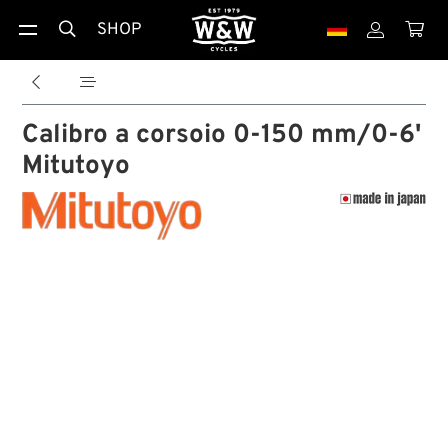
SHOP





Calibro a corsoio 0-150 mm/0-6'
Mitutoyo