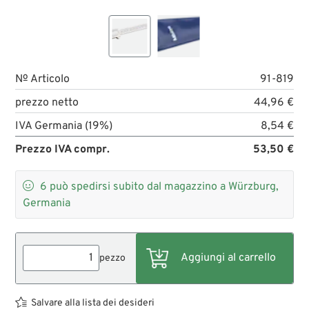
№ Articolo
91-819
prezzo netto
44,96 €
IVA Germania (19%)
8,54 €
Prezzo IVA compr.
53,50 €

6
può spedirsi subito dal magazzino a Würzburg,
Germania
pezzo
Salvare alla lista dei desideri