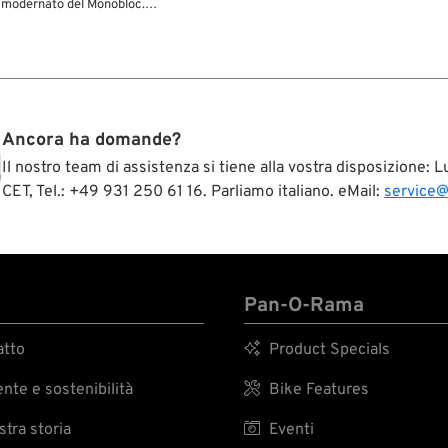
modernato del Monobloc.
, leggero e presenta un design
ntrico della vascetta
a. Le viti di regolazione dell’aria
ate riposizionate per un accesso
Ancora ha domande?
Il nostro team di assistenza si tiene alla vostra disposizione:
CET, Tel.: +49 931 250 61 16. Parliamo italiano. eMail:
service
Pan-O-Rama
tto

Product Specials
te e sostenibilità

Bike Features
tra storia

Eventi