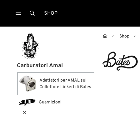
SHOP


Shop
Carburatori Amal
Adattatori per AMAL sul
Collettore Linkert di Bates
Guarnizioni
