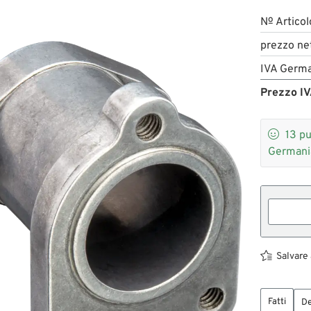
№ Articol
prezzo ne
IVA Germa
Prezzo IV

13
pu
Germani
Salvare 
Fatti
De