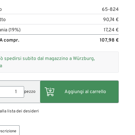
o
65-824
tto
90,74 €
nia (19%)
17,24 €
A compr.
107,98 €
ò spedirsi subito dal magazzino a Würzburg,
a
pezzo
alla lista dei desideri
scrizione