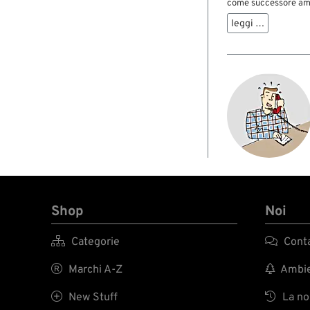
come successore am
Risulta più compatto
leggi …
completamente conce
gallegiante e la valvol
e del minimo sono st
facilitato. ...
Shop
Noi

Categorie

Conta

Marchi A-Z

Ambien

New Stuff

La nos