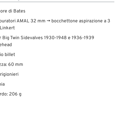
ore di Bates
rburatori AMAL 32 mm → bocchettone aspirazione a 3
 Linkert
r Big Twin Sidevalves 1930-1948 e 1936-1939
ehead
o billet
zza: 60 mm
rigionieri
ia
rdo: 206 g