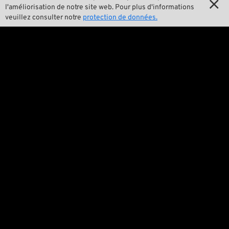

Notre histoire

l'améliorisation de notre site web. Pour plus d'informations
veuillez consulter notre
protection de données.

Wrecking Crew
Pan-O-Rama

Product Specials

Bike Features

Événements

Conseils techniques
Questions juridiques

Conditions générales de ventes