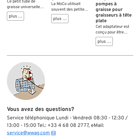
Ce petit tube de
pompes à
La MoCo utilisait
graisse universelle
graisse pour
souvent des petites
ne devrait manquer
graisseurs à tête
rondelles sous les
plus …
dans aucune trousse
plus …
plate
graisseurs, afin que
à outils. Elle permet
leurs six pans ne
Cet adaptateur est
de refaire
fassent pas
conçu pour être
fonctionner des
d’incision dans la
utilisé sur les
articulations et
plus …
surface de montage.
graisseurs d’avant
roulements qui
Voici les rondelles de
1939, à tête plate. Il
grincent ou des
rechange. Adaptées
est doté d’un
boulons
à tous les graisseurs
filetage conique
récalcitrants. Avec
avec filetage de
1/8” NPT et s’adapte
sa formule spéciale
5/16”32.
à la plupart des
à base de lithium, la
pompes à graisse à
graisse Pan-a-
filet américain.
Grease offre une
lubrification et une
protection à long
terme.
Vous avez des questions?
Service téléphonique Lundi - Vendredi 08:30 - 12:30 /
13:00 - 15:00 Tel.: +33 4 68 08 27 77, eMail:
service@wwag.com