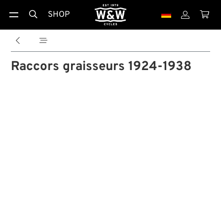
SHOP





Raccors graisseurs 1924-1938