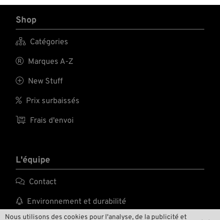
Shop

Catégories

Marques A-Z

New Stuff

Prix surbaissés

Frais d'envoi
L'équipe

Contact

Environnement et durabilité
Nous utilisons des cookies pour l'analyse, de la publicité et