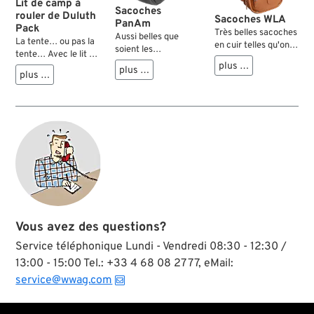
Lit de camp à
les pièces
Sacoches
peinture et les
rouler de Duluth
métalliques.
Sacoches WLA
PanAm
pièces métalliques
Pack
Très belles sacoches
des rayures.
Aussi belles que
La tente… ou pas la
en cuir telles qu'on
soient les
tente… Avec le lit de
les avait aux
authentiques
plus …
camp à rouler
plus …
modèles de l'armée.
sacoches des vieux
plus …
Duluth Pack, la
On les fixe comme
rigides Harley – ou
décision sera sans
original au support
leurs actuelles
doute plus facile à
du porte-bagages à
reproductions – elles
prendre, car il offre
l'aide de 4 broches.
ne sont pas
le parfait compromis
Elles ne sont
forcément adaptées
lorsqu’il s’agit de
adaptables sans
aux très longs
partir en petites
modifications aux
voyages en raison
balades et dormir à
modèles cadre rigide
de leur espace de
la belle étoile.
qu'en les combinant
rangement limité.
Durant la saison
avec notre porte-
Les sacoches en cuir
clémente il apporte
bagages Army Style
proposées ici
un plus en termes de
ref. #43-001. De
Vous avez des questions?
faisaient partie de
confort, par temps
fonction multiple,
l’équipement des
froid il apporte
Service téléphonique Lundi - Vendredi 08:30 - 12:30 /
réalisées en cuir
motos ayant
chaleur et
marron de qualité
13:00 - 15:00 Tel.: +33 4 68 08 27 77, eMail:
participé au raid à
protection. Le givre
'heavy duty' et
travers la Patagonie
service@wwag.com
ou le brouillard
idéales pour les
et la Terre de Feu
n’accèdent pas à la
restaurations ou les
ainsi que d'un
couverture ou au
projets Old Style.