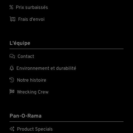
Sur les pages suivantes, nous vous présentons le résultat de

Prix surbaissés
nos longues années de recherche à propos du contenu de ces 9
blocs de numéros :

Frais d'envoi
L'équipe

Contact

Environnement et durabilité

Notre histoire

Wrecking Crew
Pan-O-Rama

Product Specials